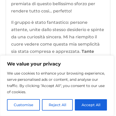
premiata di questo bellissimo sforzo per
rendere tutto così… perfetto!
Il gruppo è stato fantastico: persone
attente, unite dallo stesso desiderio e spinte
da una curiosità sincera. Mi ha riempito il
cuore vedere come questa mia semplicità
sia stata compresa e apprezzata.
Tante
iscrizioni
, e anche se qualcuno all’ultimo
We value your privacy
minuto ha dovuto rinunciare per forza
maggiore, lo spirito della giornata è rimasto
We use cookies to enhance your browsing experience,
serve personalised ads or content, and analyse our
intatto. A chi non è potuto esserci, va il mio
traffic. By clicking "Accept All", you consent to our use
pensiero: spero davvero di potervi
of cookies.
accogliere in uno dei prossimi
appuntamenti per tornare a rallentare,
Customise
Reject All
Accept All
respirare e stare bene, semplicemente