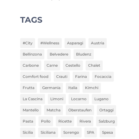
TAGS
#City
#Wellness
Asparagi
Austria
Bellinzona
Belvedere
Bludenz
Carbone
Carne
Cestello
Chalet
Comfort food
Crauti
Farina
Focaccia
Frutta
Germania
Italia
Kimchi
La Cascina
Limoni
Locarno
Lugano
Mantello
Matcha
Oberstaufen
Ortaggi
Pasta
Pollo
Ricette
Rivera
Salzburg
Sicilia
Siciliana
Sorengo
SPA
Spesa