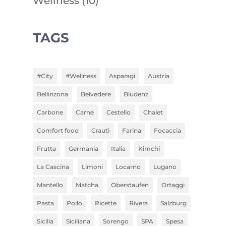
Wellness
(10)
TAGS
#City
#Wellness
Asparagi
Austria
Bellinzona
Belvedere
Bludenz
Carbone
Carne
Cestello
Chalet
Comfort food
Crauti
Farina
Focaccia
Frutta
Germania
Italia
Kimchi
La Cascina
Limoni
Locarno
Lugano
Mantello
Matcha
Oberstaufen
Ortaggi
Pasta
Pollo
Ricette
Rivera
Salzburg
Sicilia
Siciliana
Sorengo
SPA
Spesa