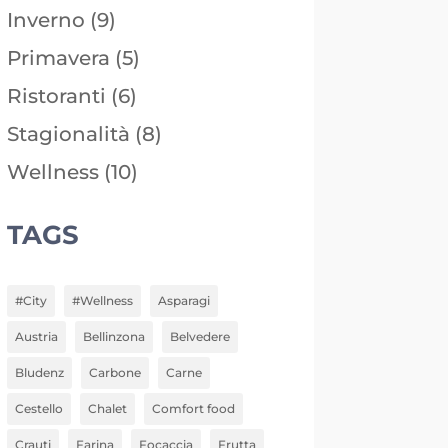
Inverno
(9)
Primavera
(5)
Ristoranti
(6)
Stagionalità
(8)
Wellness
(10)
TAGS
#City
#Wellness
Asparagi
Austria
Bellinzona
Belvedere
Bludenz
Carbone
Carne
Cestello
Chalet
Comfort food
Crauti
Farina
Focaccia
Frutta