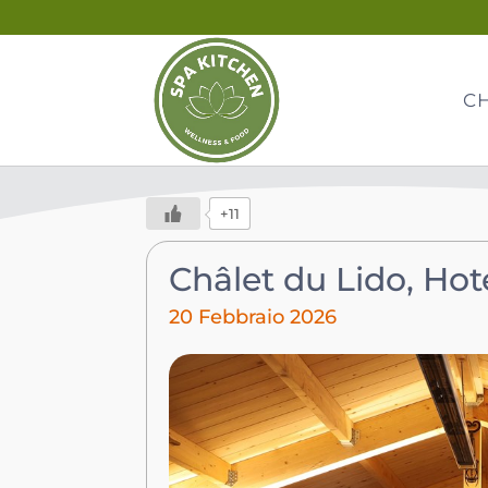
C
+11
Châlet du Lido, Ho
20 Febbraio 2026