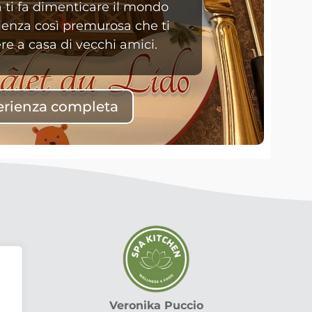
a ti fa dimenticare il mondo
ienza così premurosa che ti
re a casa di vecchi amici.
perienza completa
Veronika Puccio