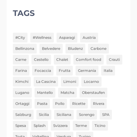
TAGS
#City
#Wellness
Asparagi
Austria
Bellinzona
Belvedere
Bludenz
Carbone
Carne
Cestello
Chalet
Comfort food
Crauti
Farina
Focaccia
Frutta
Germania
Italia
Kimchi
La Cascina
Limoni
Locarno
Lugano
Mantello
Matcha
Oberstaufen
Ortaggi
Pasta
Pollo
Ricette
Rivera
Salzburg
Sicilia
Siciliana
Sorengo
SPA
Spesa
Splash
Svizzera
Terme
Ticino
Torta
Valtellina
Verdura
Zurigo