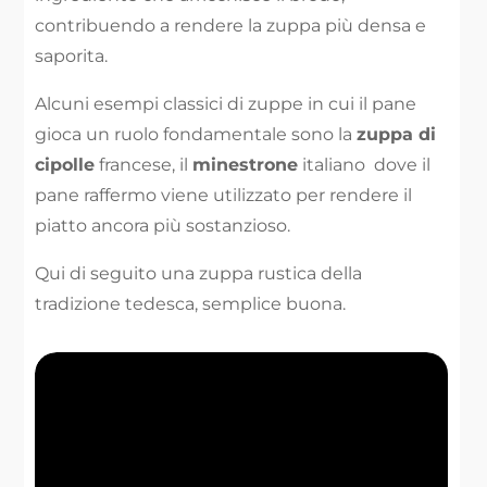
contribuendo a rendere la zuppa più densa e
saporita.
Alcuni esempi classici di zuppe in cui il pane
gioca un ruolo fondamentale sono la
zuppa di
cipolle
francese, il
minestrone
italiano dove il
pane raffermo viene utilizzato per rendere il
piatto ancora più sostanzioso.
Qui di seguito una zuppa rustica della
tradizione tedesca, semplice buona.